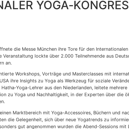
NALER YOGA‑KONGRES
ffnete die Messe München ihre Tore für den Internationale
 Veranstaltung lockte über 2.000 Teilnehmende aus Deutsc
rn an.
entierte Workshops, Vorträge und Masterclasses mit interna
USA ihre Insights zu Yoga als Werkzeug für soziale Veränd
r Hatha‑Yoga-Lehrer aus den Niederlanden, leitete mehrere 
ion zu Yoga und Nachhaltigkeit, in der Experten über die 
en.
nen Marktbereich mit Yoga-Accessoires, Büchern und nachh
en die Gelegenheit, sich über neue Yogatrends zu informie
esonders gut angenommen wurden die Abend-Sessions mit L