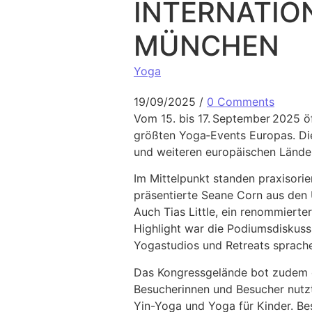
INTERNATIO
MÜNCHEN
Yoga
19/09/2025
/
0 Comments
Vom 15. bis 17. September 2025 ö
größten Yoga‑Events Europas. Die
und weiteren europäischen Lände
Im Mittelpunkt standen praxisori
präsentierte Seane Corn aus den 
Auch Tias Little, ein renommierte
Highlight war die Podiumsdiskuss
Yogastudios und Retreats sprach
Das Kongressgelände bot zudem ei
Besucherinnen und Besucher nutzt
Yin-Yoga und Yoga für Kinder. B